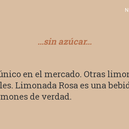
N
…sin azúcar…
único en el mercado
. Otras lim
ales. Limonada Rosa es una bebi
imones de verdad.