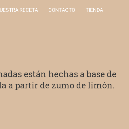
UESTRA RECETA
CONTACTO
TIENDA
onadas están hechas a base de
da
a partir de zumo de limón
.